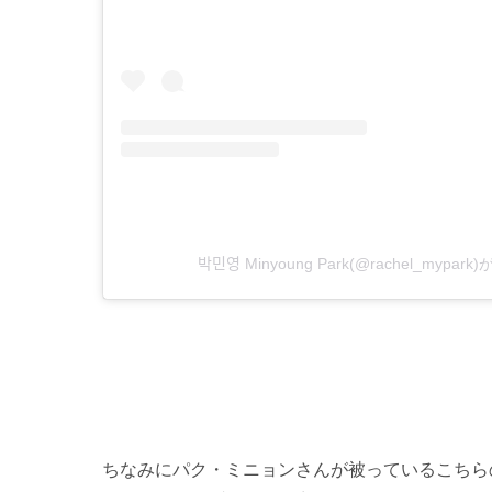
박민영 Minyoung Park(@rachel_my
ちなみにパク・ミニョンさんが被っているこちら