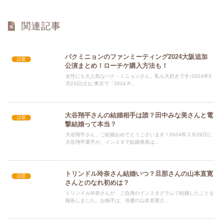
関連記事
パクミニョンのファンミーティング2024大阪追加
話題
公演まとめ！ローチケ購入方法も！
女性にも大人気なパク・ミニョンさん。私も大好きです♪2024年3
月23日(土)に東京で「2024 P...
大谷翔平さんの結婚相手は誰？田中みな美さんと電
話題
撃結婚って本当？
大谷翔平さん、ご結婚おめでとうございます！2024年２月29日に
大谷翔平選手が、インスタで結婚発表は...
トリンドル玲奈さん結婚いつ？旦那さんの山本直寛
話題
さんとのなれ初めは？
トリンドル玲奈さんが、ご自身のインスタグラムで結婚したことを
報告しました。お相手は、俳優の山本直寛さ...