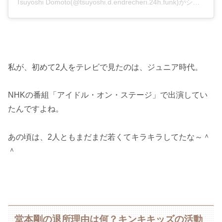
Tsuyoshi Domoto(@tsuyoshi.d.endrecheri.24h.funk)がシェアした投稿
私が、初めて2人をテレビで見たのは、ジュニア時代。
NHKの番組「アイドル・オン・ステージ」で出演してい
たんですよね。
あの頃は、2人ともまだまだ若くてキラキラしてたな～＾
＾
堂本剛の退所理由は何？キンキキッズの活動