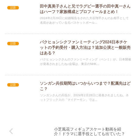
田中真美子さんと兄でラグビー選手の田中真一さん
話題
はハーフ？家族構成とプロフィールまとめ！
2024年2月29日に結婚報告をされた大谷翔平さんのお相手として
名前があがっている元バスケットボール...
パクヒョンシクファンミーティング2024日本チケ
話題
ットの予約受付・購入方法は？追加公演と一般販売
はある？
パクヒョンシクさんのファンミーティング（ペンミ）が、日本開催
が発表されましたね♪会場は、東京のNHK...
ソンガン兵役期間はいつからいつまで？配属先はど
話題
こ？
ソンガンさんの兵役が、2024年2月28日に発表されましたね。ネ
ットフリックスの「マイデーモン」では...
小芝風花フィギュアスケート動画を紹
介！ドラマに選手役としても出ていた？